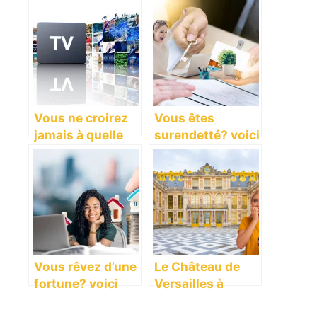
Vous ne croirez
Vous êtes
jamais à quelle
surendetté? voici
vitesse le prix
comment ce prêt
des télévisions
a été accordé
s’effondre!
malgré tout!
Vous rêvez d’une
Le Château de
fortune? voici
Versailles à
comment les scpi
nouveau évacué