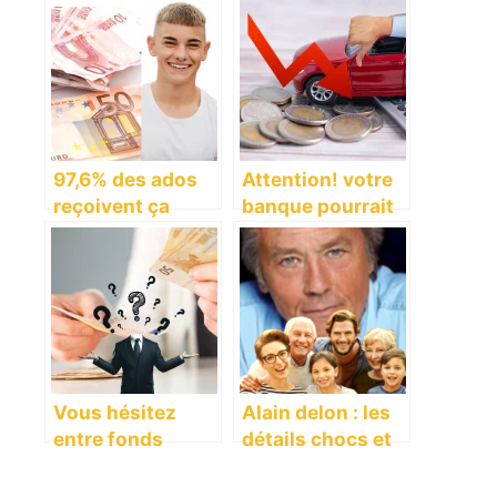
97,6% des ados
Attention! votre
reçoivent ça
banque pourrait
comme argent de
refuser votre prêt
poche : vous
– voici pourquoi
seriez surpris !
Vous hésitez
Alain delon : les
entre fonds
détails chocs et
euros et unité de
inattendus de
compte? la
son héritage !