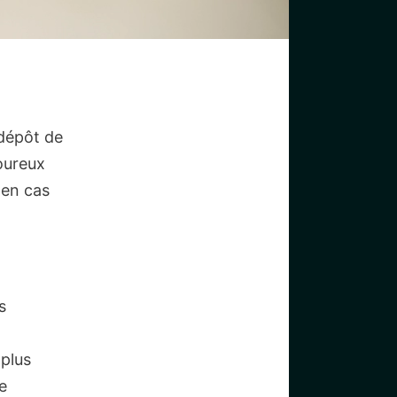
 dépôt de
goureux
s en cas
s
 plus
e