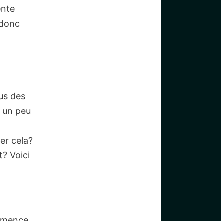
ente
 donc
us des
t un peu
er cela?
? Voici
ommence