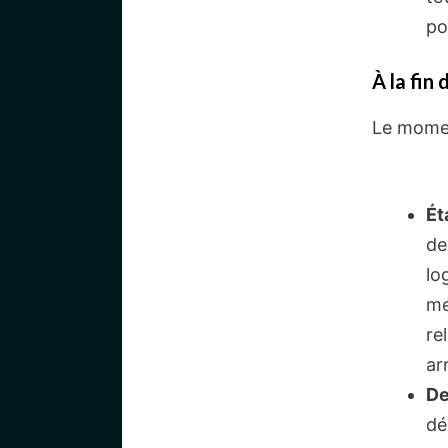
po
À la fin 
Le moment
Ét
de
lo
me
re
ar
De
dé