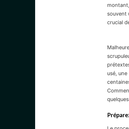
montant,
souvent u
crucial d
Malheure
scrupule
prétextes
usé, une
centaine
Comment 
quelques
Préparez
Le proce