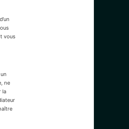
d’un
vous
it vous
 un
e, ne
 la
iateur
naître