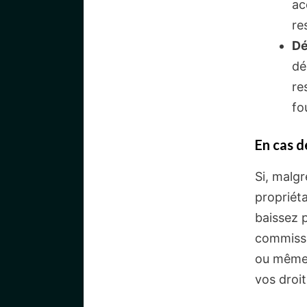
ac
re
Dé
dé
re
fo
En cas de
Si, malg
propriéta
baissez p
commissi
ou même i
vos droit