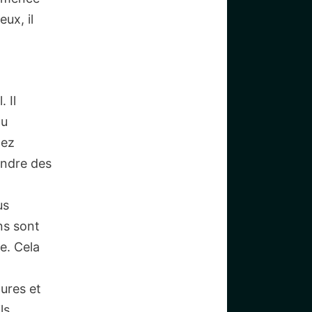
eux, il
 Il
au
tez
endre des
us
ns sont
e. Cela
ures et
ls