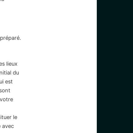
 préparé.
es lieux
nitial du
ui est
 sont
 votre
ituer le
e avec