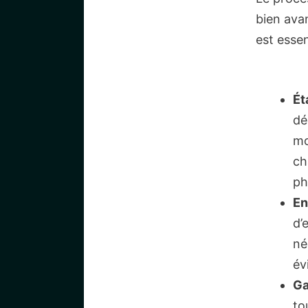
bien avan
est esse
Ét
dé
mo
ch
ph
En
d’
né
év
Ga
to