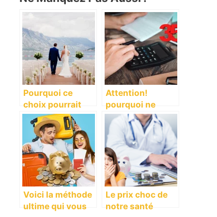
Pourquoi ce
Attention!
choix pourrait
pourquoi ne
vous coûter cher
devriez-vous
: mariage ou
jamais dépasser
concubinage?
ce taux
d’endettement de
35%?
Voici la méthode
Le prix choc de
ultime qui vous
notre santé