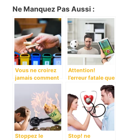
Ne Manquez Pas Aussi :
Vous ne croirez
Attention!
jamais comment
l’erreur fatale que
votre argent est
87,4% des
gaspillé par
joueurs
l’état!
commettent avec
les paris en ligne
Stoppez le
Stop! ne